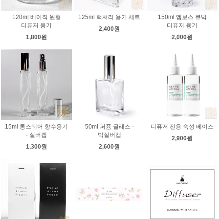
120ml 베이직 원형
125ml 럭셔리 용기 세트
150ml 엠보스 큐빅
디퓨저 용기
디퓨저 용기
2,400원
1,800원
2,000원
15ml 롱스퀘어 향수용기
50ml 퍼퓸 글래스 -
디퓨저 전용 숙성 베이스
- 실버캡
빅실버캡
2,900원
1,300원
2,600원