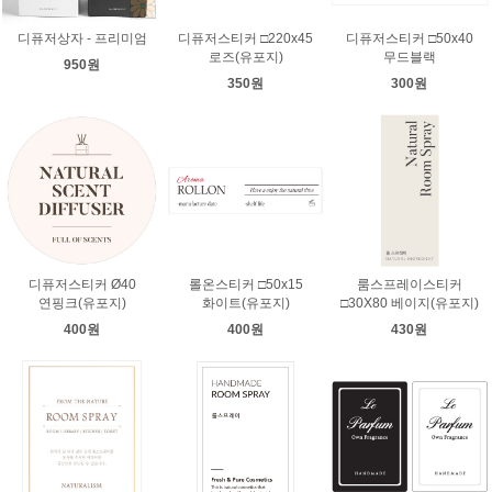
디퓨저상자 - 프리미엄
디퓨저스티커 □220x45
디퓨저스티커 □50x40
로즈(유포지)
무드블랙
950원
350원
300원
디퓨저스티커 Ø40
롤온스티커 □50x15
룸스프레이스티커
연핑크(유포지)
화이트(유포지)
□30X80 베이지(유포지)
400원
400원
430원