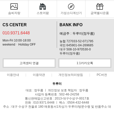
솜씨자랑
스토어팜
가성소다계산기
금액별사은품
CS CENTER
BANK INFO
010.9371.6448
예금주 : 두루미(정두름)
Mon-Fri 10:00-18:00
농협 727033-52-071795
weekendㆍHoliday OFF
국민 645901-04-269685
대구 508-10-970530-0
두루미(정두름)
고객센터 연결
1:1카카오톡
이용안내
이용약관
개인정보처리방침
PC버전
두루미
대표 : 정두름 ㅣ 개인정보 보호 책임자 : 정두름
사업자 등록번호 : 502-46-24258
통신판매업신고번호 : 2013-대구수성구-0017호
전화 : 010.9371.6448 ㅣ 팩스 : 0504-432-6448
주소 : 대구 수성구 천을로 180 매호동서1차상가 두루미/방문수령 및 반품주소 대
구시 북구 동암로12길24-10 1층