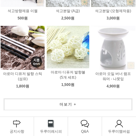
석고방향제용 이젤
석고분말 (A급)
석고분말 (모형제작용)
500원
2,500원
3,000원
아로마 디퓨저 발향볼
아로마 디퓨저 발향 스틱
아로마 오일 버너 램프
(5개 세트)
(섬유)
워머 - 나뭇잎
1,500원
1,800원
4,900원
더보기 +
공지사항
두루미레시피
Q&A
두루미멤버쉽