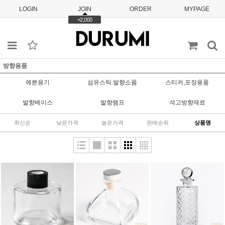
LOGIN
JOIN
ORDER
MYPAGE
+2,000
방향용품
예쁜용기
섬유스틱.발향소품
스티커,포장용품
발향베이스
발향램프
석고방향재료
최신순
낮은가격
높은가격
판매순위
상품명