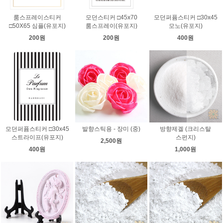
룸스프레이스티커
모던스티커 □45x70
모던퍼퓸스티커 □30x45
□50X65 심플(유포지)
룸스프레이(유포지)
모노(유포지)
200원
200원
400원
모던퍼퓸스티커 □30x45
발향스틱용 - 장미 (중)
방향제겔 (크리스탈
스트라이프(유포지)
스펀지)
2,500원
400원
1,000원