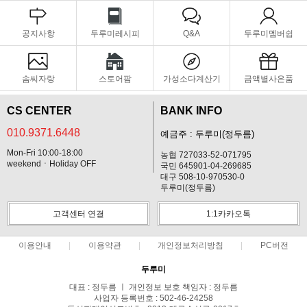
공지사항
두루미레시피
Q&A
두루미멤버쉽
솜씨자랑
스토어팜
가성소다계산기
금액별사은품
CS CENTER
BANK INFO
010.9371.6448
예금주 : 두루미(정두름)
Mon-Fri 10:00-18:00
농협 727033-52-071795
weekendㆍHoliday OFF
국민 645901-04-269685
대구 508-10-970530-0
두루미(정두름)
고객센터 연결
1:1카카오톡
이용안내
이용약관
개인정보처리방침
PC버전
두루미
대표 : 정두름 ㅣ 개인정보 보호 책임자 : 정두름
사업자 등록번호 : 502-46-24258