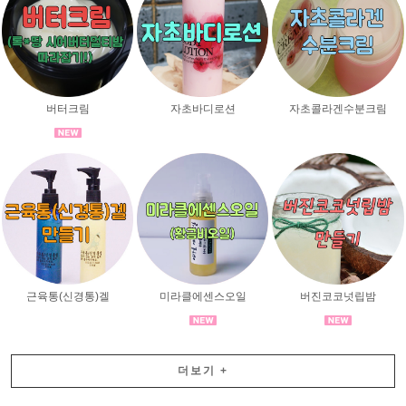
버터크림
자초바디로션
자초콜라겐수분크림
근육통(신경통)겔
미라클에센스오일
버진코코넛립밤
더보기
+