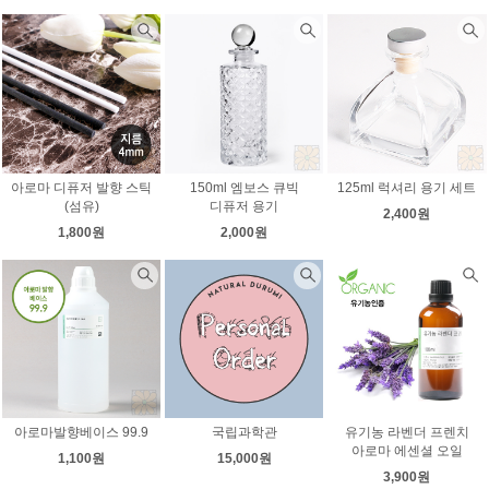
아로마 디퓨저 발향 스틱
150ml 엠보스 큐빅
125ml 럭셔리 용기 세트
(섬유)
디퓨저 용기
2,400원
1,800원
2,000원
아로마발향베이스 99.9
국립과학관
유기농 라벤더 프렌치
아로마 에센셜 오일
1,100원
15,000원
3,900원