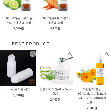
L02. 유기농 베르가못
L02. 캐롯씨드 아로마
아로마 에센셜 오일
에센셜 오일
3,600원
4,720원
BEST PRODUCT
50ml 롤러볼 용기
알로에베라겔(Aloe Vera
카렌듈라 오일
Gel)
(Calendula officinalis
1,000원
Oil) - 정제 / 해바라기
2,400원
인퓨즈드
2,500원