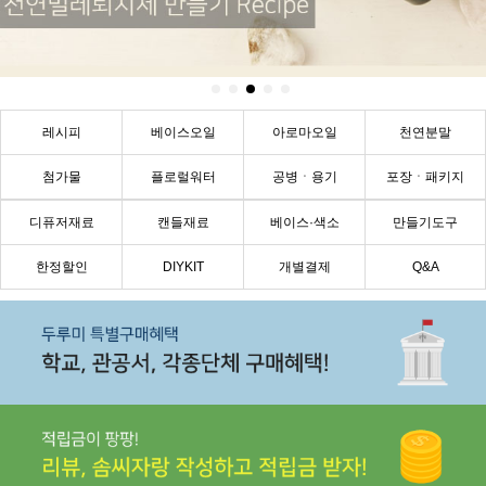
레시피
베이스오일
아로마오일
천연분말
첨가물
플로럴워터
공병ㆍ용기
포장ㆍ패키지
디퓨저재료
캔들재료
베이스·색소
만들기도구
한정할인
DIYKIT
개별결제
Q&A