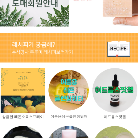
여름용레몬클렌징워터
상큼한 레몬소독스프레이
여드름스팟젤