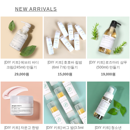
NEW ARRIVALS
[DIY 키트] 에브리 바디
[DIY 키트] 호호바 립밤
[DIY 키트] 로즈마리 샴푸
크림(245ml) 만들기
(6ml 7개) 만들기
(500ml) 만들기
29,000원
15,000원
19,000원
[DIY 키트] 자운고 한방
[DIY 키트] 버그 밤(3.5ml
[DIY 키트] 청소년