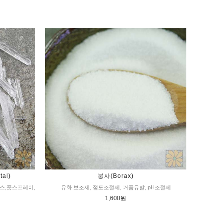
tal)
붕사(Borax)
파스,풋스프레이,
유화 보조제, 점도조절제, 거품유발, pH조절제
1,600원