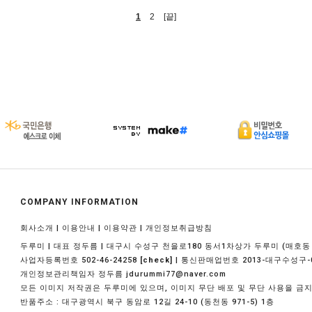
1
2
[끝]
COMPANY INFORMATION
|
|
|
회사소개
이용안내
이용약관
개인정보취급방침
두루미 | 대표 정두름 | 대구시 수성구 천을로180 동서1차상가 두루미 (매호동 1
사업자등록번호 502-46-24258
| 통신판매업번호 2013-대구수성구-
[check]
개인정보관리책임자 정두름 jdurummi77@naver.com
모든 이미지 저작권은 두루미에 있으며, 이미지 무단 배포 및 무단 사용을 금
반품주소 : 대구광역시 북구 동암로 12길 24-10 (동천동 971-5) 1층