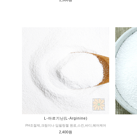
1,500원
L-아르기닌(L-Arginine)
PH조절제,크림이나 딥필링젤 원료,스킨,바디,헤어케어
2,400원