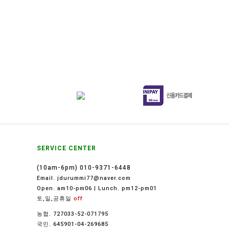
SERVICE CENTER
(10am-6pm) 010-9371-6448
Email. jdurummi77@naver.com
Open. am10-pm06 | Lunch. pm12-pm01
토,일,공휴일
off
농협. 727033-52-071795
국민. 645901-04-269685