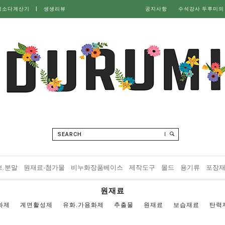
성소다계산기
|
생생리뷰
공지사항
수석강사 두루미의
SEARCH
브.분말
원재료·첨가물
비누화장품베이스
제작도구
몰드
용기류
포장
원재료
화제
계면활성제
유화.가용화제
추출물
원재료
보습재료
탄력