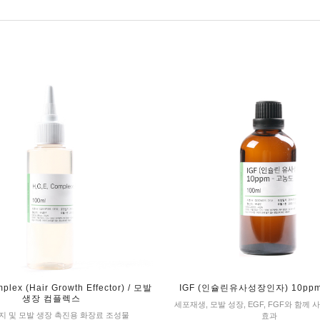
plex (Hair Growth Effector) / 모발
IGF (인슐린유사성장인자) 10ppm
생장 컴플렉스
세포재생, 모발 성장, EGF, FGF와 함께 
지 및 모발 생장 촉진용 화장료 조성물
효과