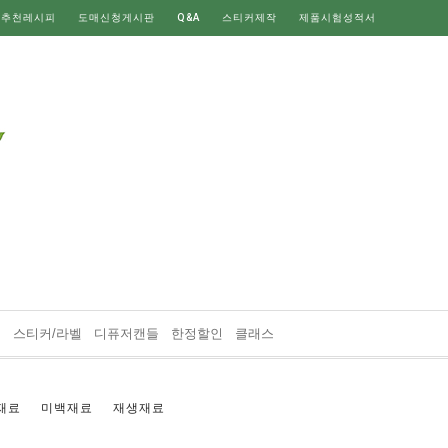
 추천레시피
도매신청게시판
Q&A
스티커제작
제품시험성적서
재
스티커/라벨
디퓨저캔들
한정할인
클래스
재료
미백재료
재생재료