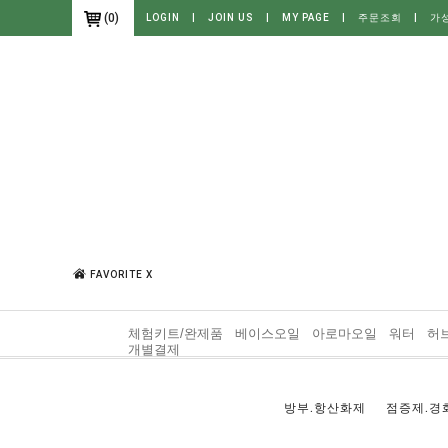
(
0
)
LOGIN
|
JOIN US
|
MY PAGE
|
주문조회
|
가
FAVORITE X
체험키트/완제품
베이스오일
아로마오일
워터
허
개별결제
방부.항산화제
점증제.경