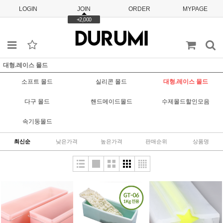
LOGIN
JOIN
ORDER
MYPAGE
+2,000
대형.레이스 몰드
소프트 몰드
실리콘 몰드
대형.레이스 몰드
다구 몰드
핸드메이드몰드
수제몰드할인모음
속기둥몰드
최신순
낮은가격
높은가격
판매순위
상품명