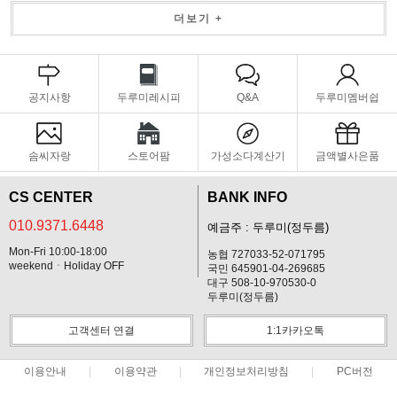
더보기 +
공지사항
두루미레시피
Q&A
두루미멤버쉽
솜씨자랑
스토어팜
가성소다계산기
금액별사은품
CS CENTER
BANK INFO
010.9371.6448
예금주 : 두루미(정두름)
Mon-Fri 10:00-18:00
농협 727033-52-071795
weekendㆍHoliday OFF
국민 645901-04-269685
대구 508-10-970530-0
두루미(정두름)
고객센터 연결
1:1카카오톡
이용안내
이용약관
개인정보처리방침
PC버전