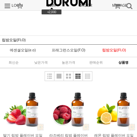
LOGIN
JOIN
ORDER
MYPAGE
+2,000
립밤오일(Fl.O)
에센셜오일(e.o)
프래그런스오일(F.O)
립밤오일(Fl.O)
최신순
낮은가격
높은가격
판매순위
상품명
딸기 립밤 플레이버 오일
라즈베리 립밤 플레이버
레몬 립밤 플레이버 오일