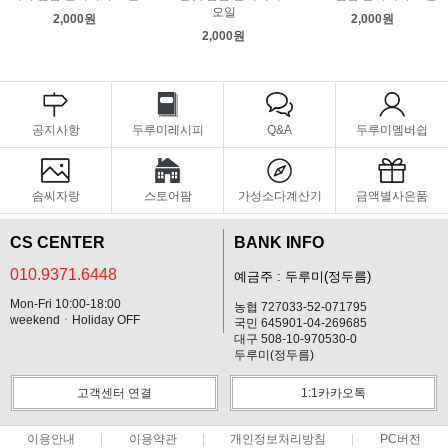
오일
2,000원
2,000원
2,000원
공지사항
두루미레시피
Q&A
두루미멤버쉽
솜씨자랑
스토어팜
가성소다계산기
금액별사은품
CS CENTER
BANK INFO
010.9371.6448
예금주 : 두루미(정두름)
Mon-Fri 10:00-18:00
농협 727033-52-071795
weekendㆍHoliday OFF
국민 645901-04-269685
대구 508-10-970530-0
두루미(정두름)
고객센터 연결
1:1카카오톡
이용안내
이용약관
개인정보처리방침
PC버전