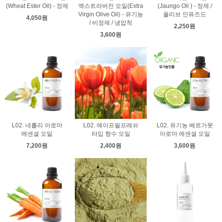
(Wheat Ester Oil) - 정제
엑스트라버진 오일(Extra
(Jaungo Oil ) - 정제 /
Virgin Olive Oil) - 유기농
올리브 인퓨즈드
4,050원
/ 비정제 / 냉압착
2,250원
3,600원
L02. 네롤리 아로마
L02. 에이프릴프레쉬
L02. 유기농 베르가못
에센셜 오일
타입 향수 오일
아로마 에센셜 오일
7,200원
2,400원
3,600원