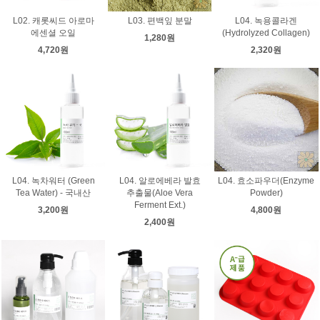
L02. 캐롯씨드 아로마
L03. 편백잎 분말
L04. 녹용콜라겐
에센셜 오일
(Hydrolyzed Collagen)
1,280원
4,720원
2,320원
L04. 녹차워터 (Green
L04. 알로에베라 발효
L04. 효소파우더(Enzyme
Tea Water) - 국내산
추출물(Aloe Vera
Powder)
Ferment Ext.)
3,200원
4,800원
2,400원