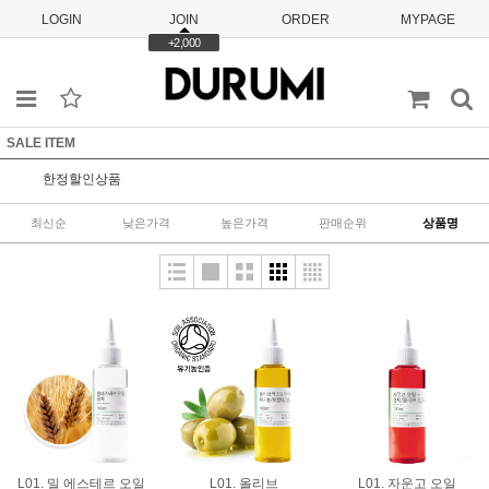
LOGIN
JOIN
ORDER
MYPAGE
+2,000
SALE ITEM
한정할인상품
최신순
낮은가격
높은가격
판매순위
상품명
L01. 밀 에스테르 오일
L01. 올리브
L01. 자운고 오일