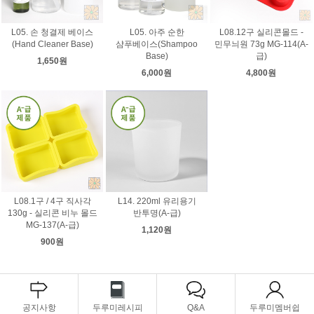
L05. 손 청결제 베이스
L05. 아주 순한
L08.12구 실리콘몰드 -
(Hand Cleaner Base)
샴푸베이스(Shampoo
민무늬원 73g MG-114(A-
Base)
급)
1,650원
6,000원
4,800원
L08.1구 / 4구 직사각
L14. 220ml 유리용기
130g - 실리콘 비누 몰드
반투명(A-급)
MG-137(A-급)
1,120원
900원
공지사항
두루미레시피
Q&A
두루미멤버쉽