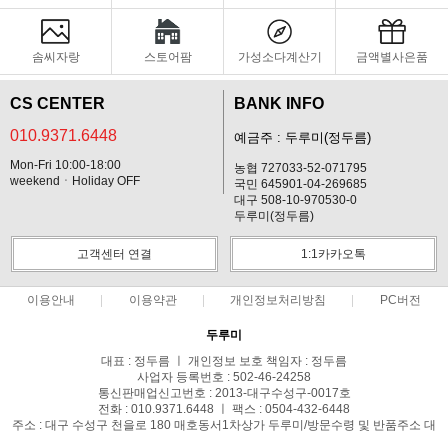
솜씨자랑
스토어팜
가성소다계산기
금액별사은품
CS CENTER
BANK INFO
010.9371.6448
예금주 : 두루미(정두름)
Mon-Fri 10:00-18:00
농협 727033-52-071795
weekendㆍHoliday OFF
국민 645901-04-269685
대구 508-10-970530-0
두루미(정두름)
고객센터 연결
1:1카카오톡
이용안내
이용약관
개인정보처리방침
PC버전
두루미
대표 : 정두름 ㅣ 개인정보 보호 책임자 : 정두름
사업자 등록번호 : 502-46-24258
통신판매업신고번호 : 2013-대구수성구-0017호
전화 : 010.9371.6448 ㅣ 팩스 : 0504-432-6448
주소 : 대구 수성구 천을로 180 매호동서1차상가 두루미/방문수령 및 반품주소 대
구시 북구 동암로12길24-10 1층